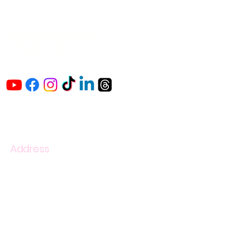
The Vaginaz
Podcast
Links to my socials !
Address
1+
813-296-0894
info@thevaginaz.com
Tampa, Florida
United States of America
Global