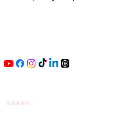
The Vaginaz
Podcast
Links to my socials !
Address
1+
813-296-0894
info@thevaginaz.com
Tampa, Florida