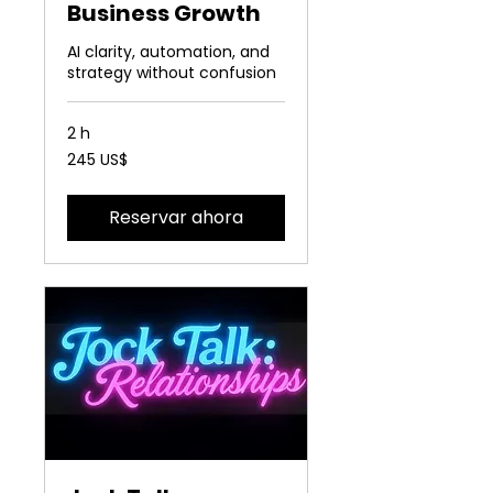
Business Growth
AI clarity, automation, and
strategy without confusion
2 h
245
245 US$
dólares
estadounidenses
Reservar ahora