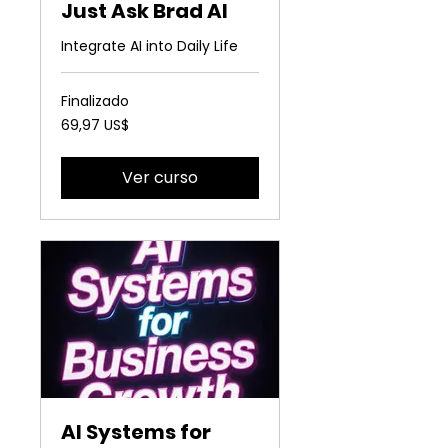
Just Ask Brad AI
Integrate AI into Daily Life
Finalizado
69,97
69,97 US$
dólares
estadounidenses
Ver curso
AI Systems for