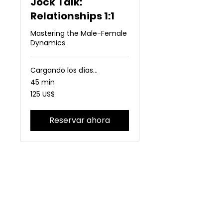
Jock Talk:
Relationships 1:1
Mastering the Male-Female
Dynamics
Cargando los días...
45 min
125
125 US$
dólares
estadounidenses
Reservar ahora
The Vaginaz
Podcast
Links to my socials !