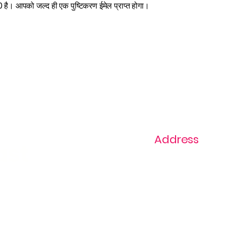
ै। आपको जल्द ही एक पुष्टिकरण ईमेल प्राप्त होगा।
Address
ast
1+ 813-296-0894
info@thevaginaz.
Tampa, Florida
United States of
America