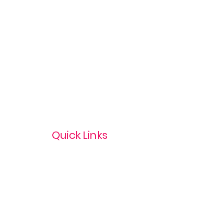
Quick Links
Privacy Policy
Terms & Conditions
com
Refund Policy